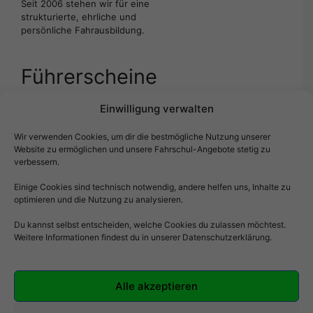
Seit 2006 stehen wir für eine
strukturierte, ehrliche und
persönliche Fahrausbildung.
Führerscheine
Einwilligung verwalten
Klasse B
Wir verwenden Cookies, um dir die bestmögliche Nutzung unserer
Motorrad (A / A2 / A1
)
Website zu ermöglichen und unsere Fahrschul-Angebote stetig zu
verbessern.
Anhänger (BE)
Roller (AM)
Einige Cookies sind technisch notwendig, andere helfen uns, Inhalte zu
optimieren und die Nutzung zu analysieren.
Du kannst selbst entscheiden, welche Cookies du zulassen möchtest.
Service & Rechtliches
Weitere Informationen findest du in unserer Datenschutzerklärung.
Impressum
Alle akzeptieren
Datenschutz