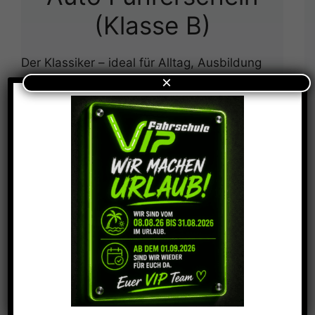
(Klasse B)
Der Klassiker – ideal für Alltag, Ausbildung
×
und Job.
✓ ab 17 möglich (Begleitetes Fahren)
✓ moderne Fahrzeuge & Assistenzsysteme
✓ strukturierte Ausbildung ohne Stress
✓ ⭐ meistgewählt
Jetzt Platz sichern
Mehr Infos