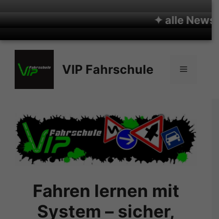
✦
alle News f
Zum
Inhalt
VIP Fahrschule
Menü
springen
Fahren lernen mit
System – sicher,